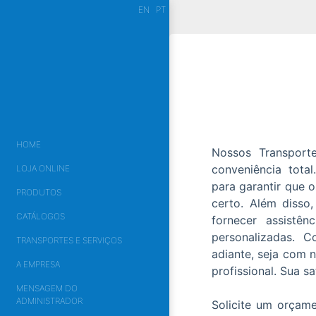
EN
PT
HOME
Nossos Transport
conveniência tota
LOJA ONLINE
para garantir que
PRODUTOS
certo. Além disso
CATÁLOGOS
fornecer assistên
personalizadas. 
TRANSPORTES E SERVIÇOS
adiante, seja com 
A EMPRESA
profissional. Sua s
MENSAGEM DO
ADMINISTRADOR
Solicite um orçam