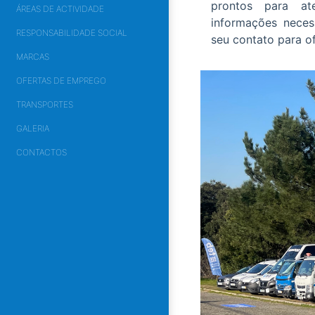
prontos para a
ÁREAS DE ACTIVIDADE
informações neces
RESPONSABILIDADE SOCIAL
seu contato para of
MARCAS
OFERTAS DE EMPREGO
TRANSPORTES
GALERIA
CONTACTOS