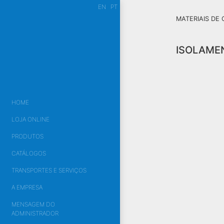
EN
PT
MATERIAIS D
ISOLAME
HOME
LOJA ONLINE
PRODUTOS
CATÁLOGOS
TRANSPORTES E SERVIÇOS
A EMPRESA
MENSAGEM DO
ADMINISTRADOR